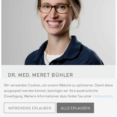
DR. MED. MERET BÜHLER
Ärztin im Fachbereich Allgemeine Innere
Wir verwenden Cookies, um unsere Website zu optimieren. Damit diese
Medizin FMH
ausgespielt werden können, benötigen wir Ihre ausdrückliche
Einwilligung. Weitere Informationen dazu finden Sie unter
Datenschutz
.
Frau Dr. Bühler kann aktuell aus gesundheitlichen
Gründen keine reguläre hausärztliche Sprechstunde
anbieten. Zusammen mit Dr. van Spijk betreut sie
NOTWENDIGE ERLAUBEN
ALLE ERLAUBEN
jedoch Patientinnen und Patienten in einer integrativen