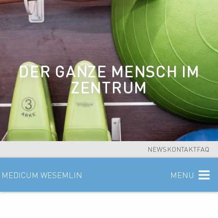
DER GANZE MENSCH IM
ZENTRUM
NEWS
KONTAKT
FAQ
Menü anzeige
MEDICUM WESEMLIN
MENU