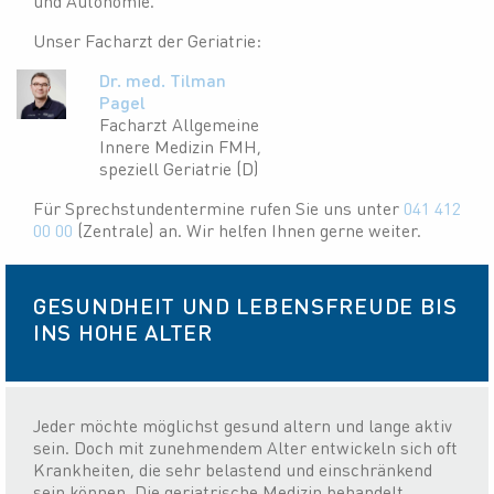
und Autonomie.
Unser Facharzt der Geriatrie:
Dr. med. Tilman
Pagel
Facharzt Allgemeine
Innere Medizin FMH,
speziell Geriatrie (D)
Für Sprechstundentermine rufen Sie uns unter
041 412
00 00
(Zentrale) an. Wir helfen Ihnen gerne weiter.
GESUNDHEIT UND LEBENSFREUDE BIS
INS HOHE ALTER
Jeder möchte möglichst gesund altern und lange aktiv
sein. Doch mit zunehmendem Alter entwickeln sich oft
Krankheiten, die sehr belastend und einschränkend
sein können. Die geriatrische Medizin behandelt